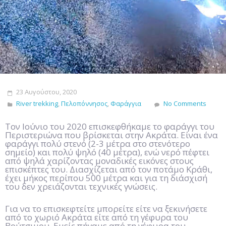
23 Αυγούστου, 2020
River trekking
,
Πελοπόννησος
,
Φαράγγια
No Comments
Τον Ιούνιο του 2020 επισκεφθήκαμε το φαράγγι του
Περιστεριώνα που βρίσκεται στην Ακράτα. Είναι ένα
φαράγγι πολύ στενό (2-3 μέτρα στο στενότερο
σημείο) και πολύ ψηλό (40 μέτρα), ενώ νερό πέφτει
από ψηλά χαρίζοντας μοναδικές εικόνες στους
επισκέπτες του. Διασχίζεται από τον ποτάμο Κράθι,
έχει μήκος περίπου 500 μέτρα και για τη διάσχισή
του δεν χρειάζονται τεχνικές γνώσεις.
Για να το επισκεφτείτε μπορείτε είτε να ξεκινήσετε
από το χωριό Ακράτα είτε από τη γέφυρα του
Βούτσιμου. Εμείς πήγαμε από τη γέφυρα του