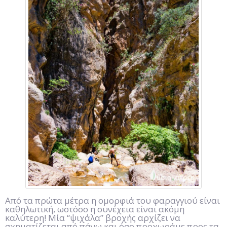
Από τα πρώτα μέτρα η ομορφιά του φαραγγιού είναι
καθηλωτική, ωστόσο η συνέχεια είναι ακόμη
καλύτερη! Μία “ψιχάλα” βροχής αρχίζει να
σχηματίζεται από πάνω και όσο προχωράμε προς τα