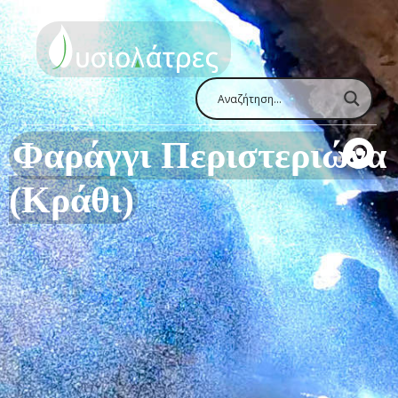
Φαράγγι Περιστεριώνα
(Κράθι)