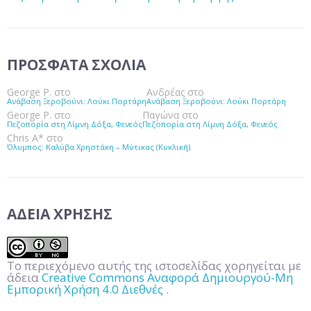
ΠΡΌΣΦΑΤΑ ΣΧΌΛΙΑ
George P.
στο
Ανδρέας
στο
Ανάβαση Ξεροβούνι: Λούκι Πορτάρη
Ανάβαση Ξεροβούνι: Λούκι Πορτάρη
George P.
στο
Παγώνα
στο
Πεζοπορία στη Λίμνη Δόξα, Φενεός
Πεζοπορία στη Λίμνη Δόξα, Φενεός
Chris A*
στο
Όλυμπος: Καλύβα Χρηστάκη – Μύτικας (Κυκλική)
ΆΔΕΙΑ ΧΡΉΣΗΣ
Το περιεχόμενο αυτής της ιστοσελίδας χορηγείται με
άδεια
Creative Commons Αναφορά Δημιουργού-Μη
Εμπορική Χρήση 4.0 Διεθνές
.