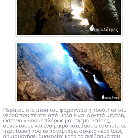
Περίπου στα μέσα του φαραγγιού η ποσότητα του
νερού που πέφτει από ψηλά είναι αρκετά μεγάλη,
ώστε να γίνουμε πλήρως μούσκεμα. Επίσης,
συναντούμε και ένα μικρό κατέβασμα το οποίο σε
περίπτωση που το ποτάμι έχει αρκετό νερό ίσως
δημιουργήσει δυσκολίες κατά το ανέβασμά του.