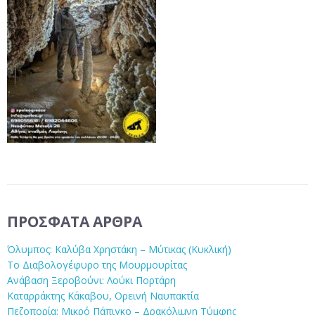
ΠΡΌΣΦΑΤΑ ΆΡΘΡΑ
Όλυμπος: Καλύβα Χρηστάκη – Μύτικας (Κυκλική)
Το Διαβολογέφυρο της Μουρμουρίτας
Ανάβαση Ξεροβούνι: Λούκι Πορτάρη
Καταρράκτης Κάκαβου, Ορεινή Ναυπακτία
Πεζοπορία: Μικρό Πάπιγκο – Δρακόλιμνη Τύμφης