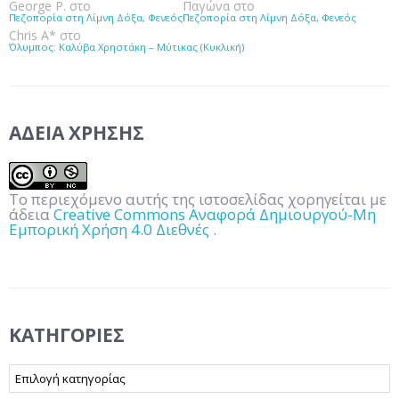
George P.
στο
Παγώνα
στο
Πεζοπορία στη Λίμνη Δόξα, Φενεός
Πεζοπορία στη Λίμνη Δόξα, Φενεός
Chris A*
στο
Όλυμπος: Καλύβα Χρηστάκη – Μύτικας (Κυκλική)
ΆΔΕΙΑ ΧΡΉΣΗΣ
Το περιεχόμενο αυτής της ιστοσελίδας χορηγείται με
άδεια
Creative Commons Αναφορά Δημιουργού-Μη
Εμπορική Χρήση 4.0 Διεθνές
.
KΑΤΗΓΟΡΊΕΣ
Kατηγορίες