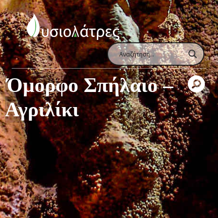
Όμορφο Σπήλαιο –
Αγριλίκι