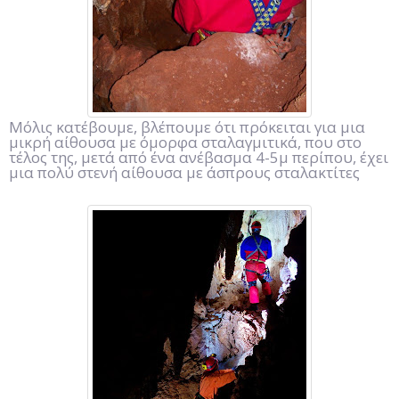
Μόλις κατέβουμε, βλέπουμε ότι πρόκειται για μια
μικρή αίθουσα με όμορφα σταλαγμιτικά, που στο
τέλος της, μετά από ένα ανέβασμα 4-5μ περίπου, έχει
μια πολύ στενή αίθουσα με άσπρους σταλακτίτες