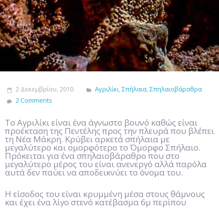
2 Δεκεμβρίου, 2010
Αγριλίκι
,
Σπήλαια
,
Σπηλαιοβάραθρα
2 Comments
Το Αγριλίκι είναι ένα άγνωστο βουνό καθώς είναι
προέκταση της Πεντέλης προς την πλευρά που βλέπει
τη Νέα Μάκρη. Κρύβει αρκετά σπήλαια με
μεγαλύτερο και ομορφότερο το Όμορφο Σπήλαιο.
Πρόκειται για ένα σπηλαιοβάραθρο που στο
μεγαλύτερο μέρος του είναι ανενεργό αλλά παρόλα
αυτά δεν παύει να αποδεικνύει το όνομα του.
Η είσοδος του είναι κρυμμένη μέσα στους θάμνους
και έχει ένα λίγο στενό κατέβασμα 6μ περίπου