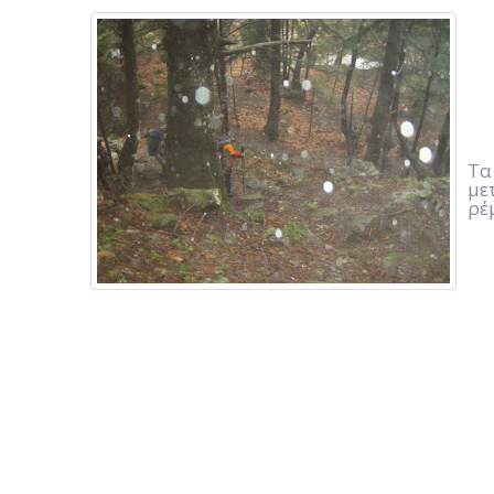
Τα
με
ρέ