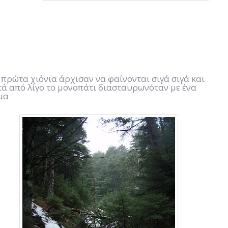
 πρώτα χιόνια άρχισαν να φαίνονται σιγά σιγά και
τά από λίγο το μονοπάτι διασταυρωνόταν με ένα
μα