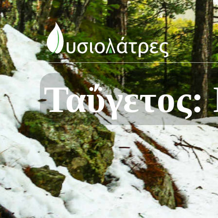
Ταΰγετος: