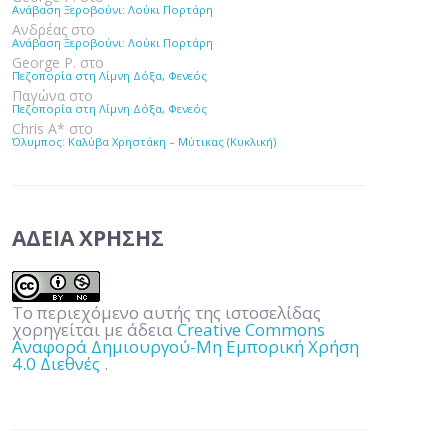
Ανάβαση Ξεροβούνι: Λούκι Πορτάρη
Ανδρέας
στο
Ανάβαση Ξεροβούνι: Λούκι Πορτάρη
George P.
στο
Πεζοπορία στη Λίμνη Δόξα, Φενεός
Παγώνα
στο
Πεζοπορία στη Λίμνη Δόξα, Φενεός
Chris A*
στο
Όλυμπος: Καλύβα Χρηστάκη – Μύτικας (Κυκλική)
ΆΔΕΙΑ ΧΡΉΣΗΣ
Το περιεχόμενο αυτής της ιστοσελίδας
χορηγείται με άδεια
Creative Commons
Αναφορά Δημιουργού-Μη Εμπορική Χρήση
4.0 Διεθνές
.