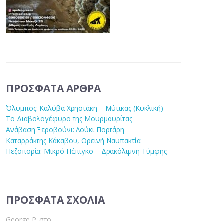
ΠΡΌΣΦΑΤΑ ΆΡΘΡΑ
Όλυμπος: Καλύβα Χρηστάκη – Μύτικας (Κυκλική)
Το Διαβολογέφυρο της Μουρμουρίτας
Ανάβαση Ξεροβούνι: Λούκι Πορτάρη
Καταρράκτης Κάκαβου, Ορεινή Ναυπακτία
Πεζοπορία: Μικρό Πάπιγκο – Δρακόλιμνη Τύμφης
ΠΡΌΣΦΑΤΑ ΣΧΌΛΙΑ
George P.
στο