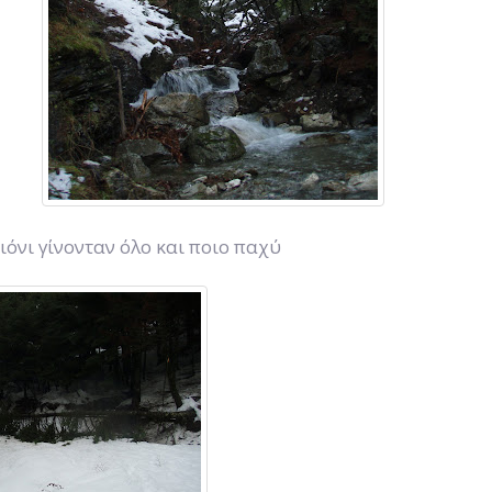
ιόνι γίνονταν όλο και ποιο παχύ