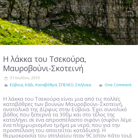
Η λάκκα του Τσεκούρα,
Μαυροβούνι-Σκοτεινή
31 Ιουλίου, 2013
Εύβοια
,
Κάδι
,
Καταβόθρα
,
ΣΠΕΛΕΟ
,
Σπήλαια
One Comment
Η λάκκα του Τσεκούρα είναι μια από τις πολλές
καταβόθρες των βουνών Μαυροβούνι-Σκοτεινή,
ανατολικά της Δίρφυς στην Εύβοια. Έχει συνολικό
βάθος που ξεπερνά τα 300μ και στο τέλος της
καταλήγει σε ένα απροσπέλαστο σιφόνι (σιφόνι λέμε
ένα πλημμυρισμένο τμήμα με νερό, που για την
προσπέλαση του απαιτείται κατάδυση). Η
θερμοκρασία του σπηλαίου ήταν 9C (στον πάτο του)