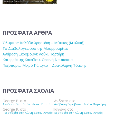
ΠΡΌΣΦΑΤΑ ΆΡΘΡΑ
Όλυμπος: Καλύβα Χρηστάκη – Μύτικας (Κυκλική)
Το Διαβολογέφυρο της Μουρμουρίτας
Ανάβαση Ξεροβούνι: Λούκι Πορτάρη
Καταρράκτης Κάκαβου, Ορεινή Ναυπακτία
Πεζοπορία: Μικρό Πάπιγκο – Δρακόλιμνη Τύμφης
ΠΡΌΣΦΑΤΑ ΣΧΌΛΙΑ
George P.
στο
Ανδρέας
στο
Ανάβαση Ξεροβούνι: Λούκι Πορτάρη
Ανάβαση Ξεροβούνι: Λούκι Πορτάρη
George P.
στο
Παγώνα
στο
Πεζοπορία στη Λίμνη Δόξα, Φενεός
Πεζοπορία στη Λίμνη Δόξα, Φενεός