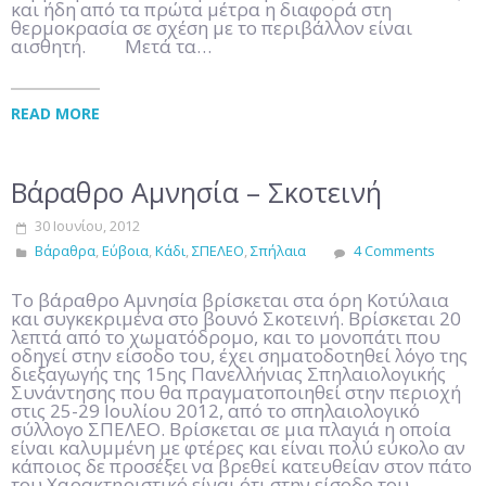
και ήδη από τα πρώτα μέτρα η διαφορά στη
θερμοκρασία σε σχέση με το περιβάλλον είναι
αισθητή. Μετά τα…
READ MORE
Βάραθρο Αμνησία – Σκοτεινή
30 Ιουνίου, 2012
Βάραθρα
,
Εύβοια
,
Κάδι
,
ΣΠΕΛΕΟ
,
Σπήλαια
4 Comments
Το βάραθρο Αμνησία βρίσκεται στα όρη Κοτύλαια
και συγκεκριμένα στο βουνό Σκοτεινή. Βρίσκεται 20
λεπτά από το χωματόδρομο, και το μονοπάτι που
οδηγεί στην είσοδο του, έχει σηματοδοτηθεί λόγο της
διεξαγωγής της 15ης Πανελλήνιας Σπηλαιολογικής
Συνάντησης που θα πραγματοποιηθεί στην περιοχή
στις 25-29 Ιουλίου 2012, από το σπηλαιολογικό
σύλλογο ΣΠΕΛΕΟ. Βρίσκεται σε μια πλαγιά η οποία
είναι καλυμμένη με φτέρες και είναι πολύ εύκολο αν
κάποιος δε προσέξει να βρεθεί κατευθείαν στον πάτο
του Χαρακτηριστικό είναι ότι στην είσοδο του…